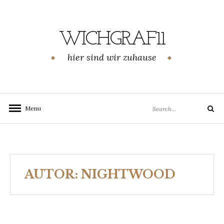
Skip
to
content
WICHGRAF11
hier sind wir zuhause
Search
Menu
Search
for:
AUTOR:
NIGHTWOOD