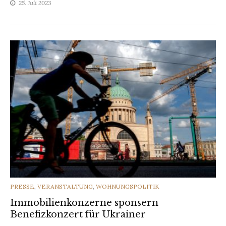
25. Juli 2023
CATEGORIES
PRESSE
,
VERANSTALTUNG
,
WOHNUNGSPOLITIK
Immobilienkonzerne sponsern
Benefizkonzert für Ukrainer