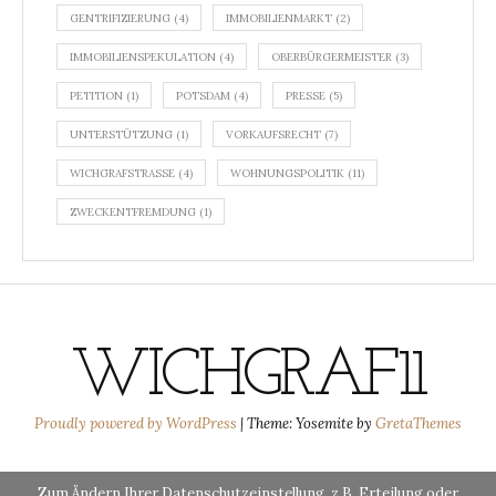
GENTRIFIZIERUNG
(4)
IMMOBILIENMARKT
(2)
IMMOBILIENSPEKULATION
(4)
OBERBÜRGERMEISTER
(3)
PETITION
(1)
POTSDAM
(4)
PRESSE
(5)
UNTERSTÜTZUNG
(1)
VORKAUFSRECHT
(7)
WICHGRAFSTRASSE
(4)
WOHNUNGSPOLITIK
(11)
ZWECKENTFREMDUNG
(1)
WICHGRAF11
Proudly powered by WordPress
|
Theme: Yosemite by
GretaThemes
Zum Ändern Ihrer Datenschutzeinstellung, z.B. Erteilung oder