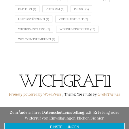
PETITION
(1)
POTSDAM
(5)
PRESSE
(5)
UNTERSTÜTZUNG
(1)
VORKAUFSRECHT
(7)
WICHGRAFSTRASSE
(5)
WOHNUNGSPOLITIK
(12)
ZWECKENTFREMDUNG
(1)
WICHGRAF11
Proudly powered by WordPress
|
Theme: Yosemite by
GretaThemes
Zum Ändern Ihrer Datenschutzeinstellung, z.B. Erteilung oder
Widerruf von Einwilligungen, klicken Sie hier:
EINSTELLUNGEN