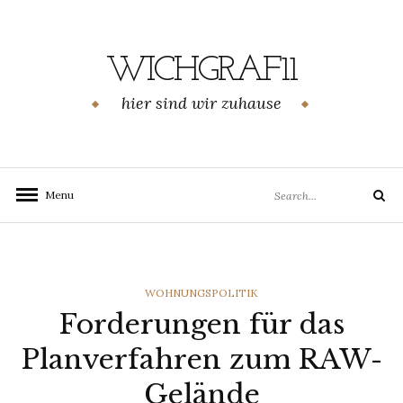
Skip
to
content
WICHGRAF11
hier sind wir zuhause
Search
Menu
Search
for:
CATEGORIES
WOHNUNGSPOLITIK
Forderungen für das
Planverfahren zum RAW-
Gelände