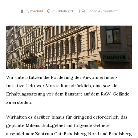
on
by
rosebud
6. Oktober 2019
Leave a Comment
Forderunge
für
das
Planverfahr
zum
RAW-
Gelände
Wir unterstützen die Forderung der AnwohnerInnen-
Initiative Teltower Vorstadt ausdrücklich, eine soziale
Erhaltungssatzung vor dem Baustart auf dem RAW-Gelände
zu erstellen.
Wirhalten es darüber hinaus für dringend erforderlich, das
geplante Milieuschutzgebiet auf folgende Gebiete
auszudehnen: Zentrum Ost, Babelsberg Nord und Babelsberg