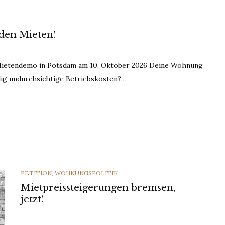
den Mieten!
 Mietendemo in Potsdam am 10. Oktober 2026 Deine Wohnung
lig undurchsichtige Betriebskosten?…
CATEGORIES
PETITION
,
WOHNUNGSPOLITIK
Mietpreissteigerungen bremsen,
jetzt!