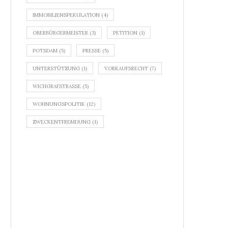
IMMOBILIENSPEKULATION
(4)
OBERBÜRGERMEISTER
(3)
PETITION
(1)
POTSDAM
(5)
PRESSE
(5)
UNTERSTÜTZUNG
(1)
VORKAUFSRECHT
(7)
WICHGRAFSTRASSE
(5)
WOHNUNGSPOLITIK
(12)
ZWECKENTFREMDUNG
(1)