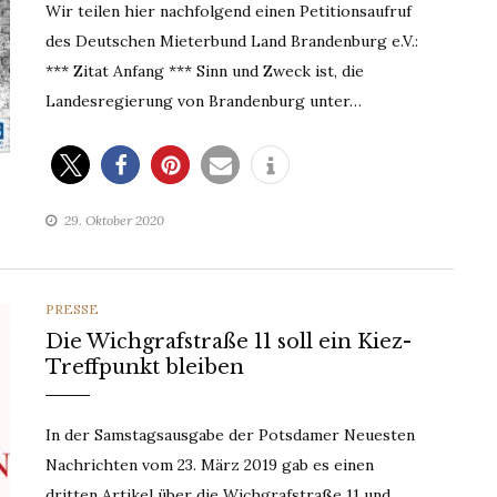
Wir teilen hier nachfolgend einen Petitionsaufruf
des Deutschen Mieterbund Land Brandenburg e.V.:
*** Zitat Anfang *** Sinn und Zweck ist, die
Landesregierung von Brandenburg unter…
29. Oktober 2020
CATEGORIES
PRESSE
Die Wichgrafstraße 11 soll ein Kiez-
Treffpunkt bleiben
In der Samstagsausgabe der Potsdamer Neuesten
Nachrichten vom 23. März 2019 gab es einen
dritten Artikel über die Wichgrafstraße 11 und