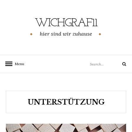
Skip
to
content
WICHGRAF11
hier sind wir zuhause
Search
Menu
Search
for:
UNTERSTÜTZUNG