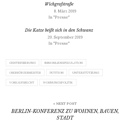
Wichgrafstraße
8. März 2019
In "Presse"
Die Katze beißt sich in den Schwanz
20. September 2019
In "Presse"
GENTRIFIZIERUNG
IMMOBILIENSPEKULATION
OBERBÜRGERMEISTER
PETITION
UNTERSTÜTZUNG
VORKAUFSRECHT
WOHNUNGSPOLITIK
Beitragsnavigation
« NEXT POST
BERLIN-KONFERENZ ZU WOHNEN, BAUEN,
STADT