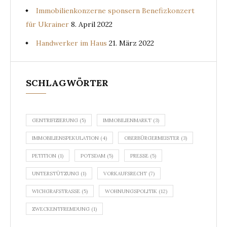
Immobilienkonzerne sponsern Benefizkonzert
für Ukrainer
8. April 2022
Handwerker im Haus
21. März 2022
SCHLAGWÖRTER
GENTRIFIZIERUNG
(5)
IMMOBILIENMARKT
(3)
IMMOBILIENSPEKULATION
(4)
OBERBÜRGERMEISTER
(3)
PETITION
(1)
POTSDAM
(5)
PRESSE
(5)
UNTERSTÜTZUNG
(1)
VORKAUFSRECHT
(7)
WICHGRAFSTRASSE
(5)
WOHNUNGSPOLITIK
(12)
ZWECKENTFREMDUNG
(1)