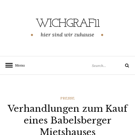
Skip
to
content
WICHGRAF11
hier sind wir zuhause
Search
Menu
Search
for:
CATEGORIES
PRESSE
Verhandlungen zum Kauf
eines Babelsberger
Mietshauses