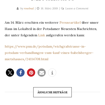
on
by
rosebud
18. März 2019
Leave a Comment
Verhandlung
zum
Am 14. März erschien ein weiterer
Presseartikel
über unser
Kauf
Haus im Lokalteil in der Potsdamer Neuesten Nachrichten,
eines
Babelsberger
der unter folgendem
Link
aufgerufen werden kann:
Mietshauses
https://www.pnn.de/potsdam/wichgrafstrasse-in-
potsdam-verhandlungen-zum-kauf-eines-babelsberger-
mietshauses/24114708.html
ÄHNLICHE BEITRÄGE