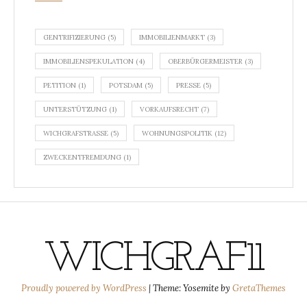
GENTRIFIZIERUNG
(5)
IMMOBILIENMARKT
(3)
IMMOBILIENSPEKULATION
(4)
OBERBÜRGERMEISTER
(3)
PETITION
(1)
POTSDAM
(5)
PRESSE
(5)
UNTERSTÜTZUNG
(1)
VORKAUFSRECHT
(7)
WICHGRAFSTRASSE
(5)
WOHNUNGSPOLITIK
(12)
ZWECKENTFREMDUNG
(1)
WICHGRAF11
Proudly powered by WordPress
|
Theme: Yosemite by
GretaThemes