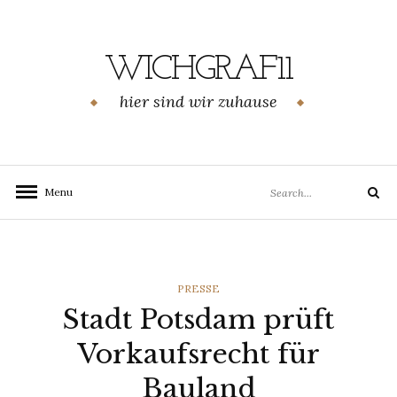
Skip
to
content
WICHGRAF11
hier sind wir zuhause
Search
Menu
Search
for:
CATEGORIES
PRESSE
Stadt Potsdam prüft
Vorkaufsrecht für
Bauland