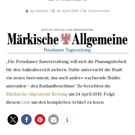
zu
by
rosebud
24. April 2019
1 Kommentar
Stadt
Potsdam
prüft
Vorkaufsrecht
für
Bauland
„Die Potsdamer Bauverwaltung will sich die Planungshoheit
für den Außenbereich sichern. Dafür untersucht die Stadt
ein neues Instrument, das auch andere wachsende Städte
anwenden – den Baulandbeschluss.“ So berichten die
Märkische Allgemeine Zeitung
am 24 April 2019. Folgt
diesem
Link
um den kompletten Artikel zu lesen.