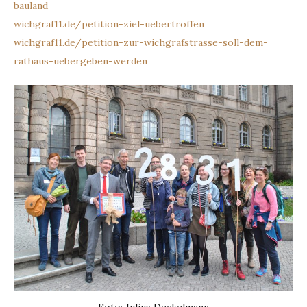
bauland
wichgraf11.de/petition-ziel-uebertroffen
wichgraf11.de/petition-zur-wichgrafstrasse-soll-dem-
rathaus-uebergeben-werden