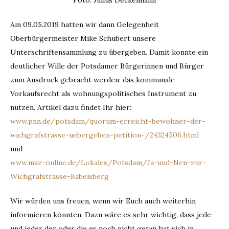
Foto: Julius Deckelmann
Am 09.05.2019 hatten wir dann Gelegenheit
Oberbürgermeister Mike Schubert unsere
Unterschriftensammlung zu übergeben. Damit konnte ein
deutlicher Wille der Potsdamer Bürgerinnen und Bürger
zum Ausdruck gebracht werden: das kommunale
Vorkaufsrecht als wohnungspolitisches Instrument zu
nutzen. Artikel dazu findet Ihr hier:
www.pnn.de/potsdam/quorum-erreicht-bewohner-der-
wichgrafstrasse-uebergeben-petition-/24324506.html
und
www.maz-online.de/Lokales/Potsdam/Ja-und-Nen-zur-
Wichgrafstrasse-Babelsberg
Wir würden uns freuen, wenn wir Euch auch weiterhin
informieren könnten. Dazu wäre es sehr wichtig, dass jede
und jeder der oder die es noch nicht getan hat sich in