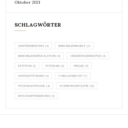
Oktober 2021
SCHLAGWÖRTER
GENTRIFIZIERUNG
(4)
IMMOBILIENMARKT
(2)
IMMOBILIENSPEKULATION
(4)
OBERBÜRGERMEISTER
(3)
PETITION
(1)
POTSDAM
(4)
PRESSE
(5)
UNTERSTÜTZUNG
(1)
VORKAUFSRECHT
(7)
WICHGRAFSTRASSE
(4)
WOHNUNGSPOLITIK
(11)
ZWECKENTFREMDUNG
(1)