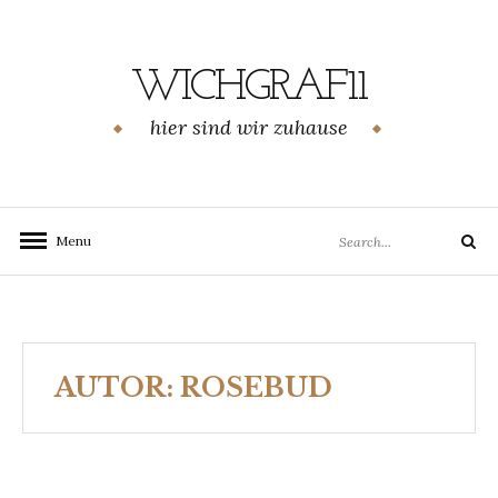
Skip
to
content
WICHGRAF11
hier sind wir zuhause
Search
Menu
Search
for:
AUTOR:
ROSEBUD