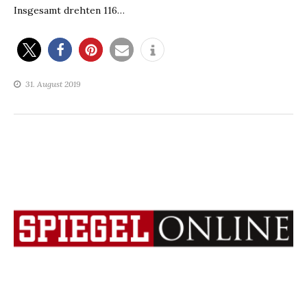
Insgesamt drehten 116…
31. August 2019